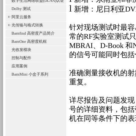
数字生活网络联盟(DLNA)认证
l
新增：尼日利亚
DV
Dolby 测试
阿里云服务
光传输与格式转换
针对现场测试时最容
Barnfind 高密度产品简介
常的
RF
实验室测试
BarnOne 高密度机框
MBRAI
、
D-Book
和
光收发模块
的信号可能同时包括
控制与配件
应用案例
准确测量接收机的射
BarnMini 小盒子系列
重复。
详尽报告及问题发现
号的详细资料，包括
机在同等条件下的表