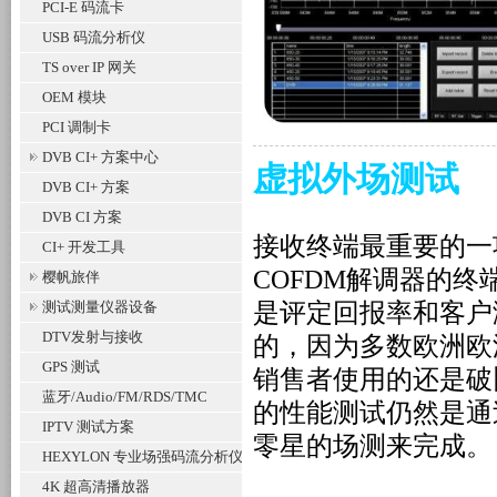
PCI-E 码流卡
USB 码流分析仪
TS over IP 网关
OEM 模块
PCI 调制卡
DVB CI+ 方案中心
虚拟外场测试
DVB CI+ 方案
DVB CI 方案
接收终端最重要的一
CI+ 开发工具
COFDM
解调器的终
樱帆旅伴
测试测量仪器设备
是评定回报率和客户
DTV发射与接收
的，因为多数欧洲欧
GPS 测试
销售者使用的还是破
蓝牙/Audio/FM/RDS/TMC
的性能测试仍然是通
IPTV 测试方案
零星的场测来完成。
HEXYLON 专业场强码流分析仪
4K 超高清播放器