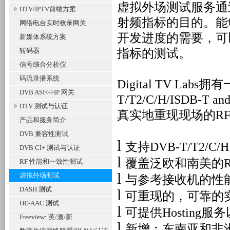
虚拟外场测试服务通
DTV/IPTV前端方案
射频指标的目的。能
网络电台实时收录网关
开发进度的需要，可
新媒体系统方案
转码器
指标的测试。
信号综合分析仪
码流录播系统
Digital TV Labs
拥有
DVB ASI<->IP 网关
T/T2/C/H/ISDB-T and
DTV 测试与认证
真实地重现现场的
R
产品和服务简介
DVB 兼容性测试
l
支持
DVB-T/T2/C/H 
DVB CI+ 测试与认证
l
覆盖泛欧和南美的
R
RF 性能和一致性测试
l
虚拟外场测试
与参考接收机的性
DASH 测试
l
可重现的，可靠的
HE-AAC 测试
l
可提供
Hosting
服务
Freeview: 英/澳/新
l
新增：东南亚和非洲