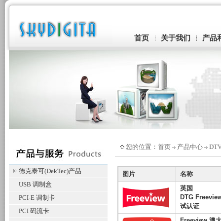
首页
关于我们
产品
您的位置：
首页
产品中心
DT
德克泰可(DekTec)产品
图片
名称
USB 调制盒
英国
DTG Freevie
PCI-E 调制卡
试认证
PCI 码流卡
Freeview 澳